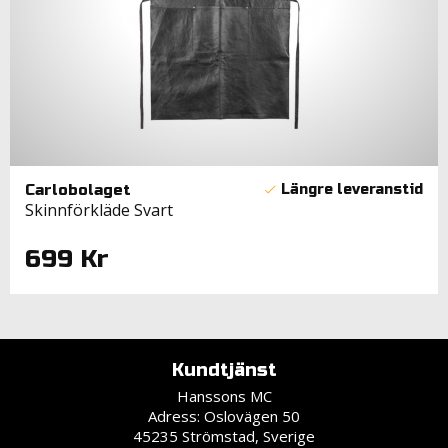
Carlobolaget
Skinnförkläde Svart
699 Kr
Kundtjänst
Hanssons MC
Adress: Oslovägen 50
45235 Strömstad, Sverige