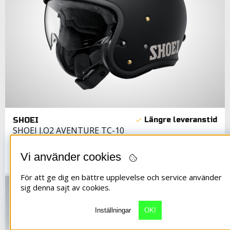
SHOEI
SHOEI J.O2 AVENTURE TC-10
5190 Kr
Vi använder cookies
För att ge dig en bättre upplevelse och service använder
sig denna sajt av cookies.
Inställningar
OK!