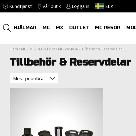
Kundtjänst
Vår butik
Logga in
SEK
HJÄLMAR
MC
MX
OUTLET
MC RESOR
MO
Hem
/
MC
/
MC-TILLBEHÖR
/
MC-VÄSKOR
/
Tillbehör & Reservdelar
Tillbehör & Reservdelar
Mest populära