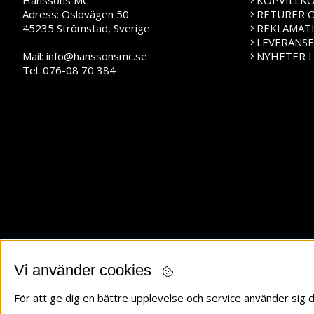
Hanssons MC
KÖPVILLK
Adress: Oslovägen 50
RETURER 
45235 Strömstad, Sverige
REKLAMAT
LEVERANS
Mail:
info@hanssonsmc.se
NYHETER I
Tel: 076-08 70 384
Vi använder cookies
För att ge dig en bättre upplevelse och service använder sig d