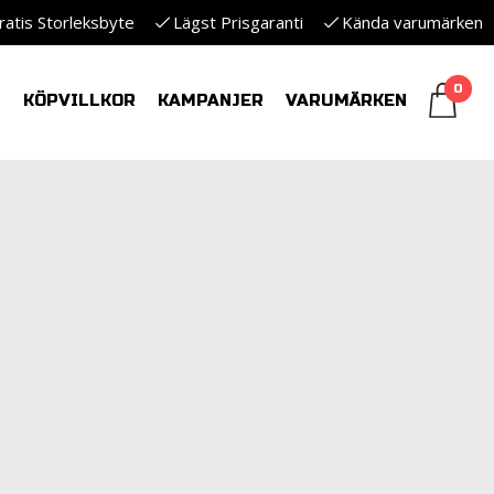
ratis Storleksbyte
Lägst Prisgaranti
Kända varumärken
0
S
KÖPVILLKOR
KAMPANJER
VARUMÄRKEN