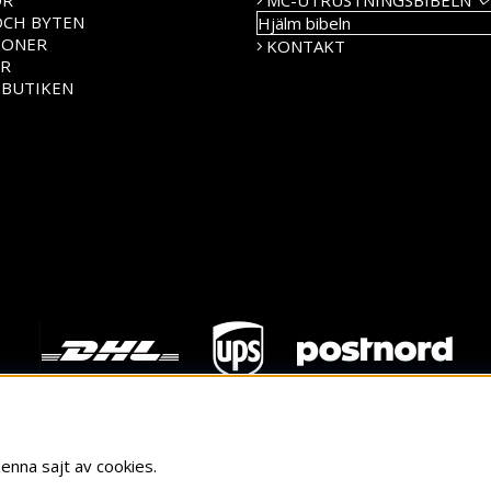
OR
MC-UTRUSTNINGSBIBELN
OCH BYTEN
Hjälm bibeln
IONER
KONTAKT
ER
 BUTIKEN
enna sajt av cookies.