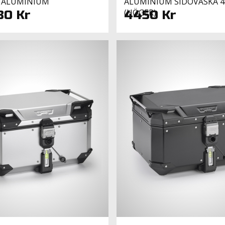
 ALUMINIUM
ALUMINIUM SIDOVÄSKA 4
(HÖGER)
80 Kr
4450 Kr