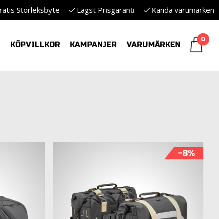
ratis Storleksbyte
Lägst Prisgaranti
Kända varumärken
0
S
KÖPVILLKOR
KAMPANJER
VARUMÄRKEN
-8