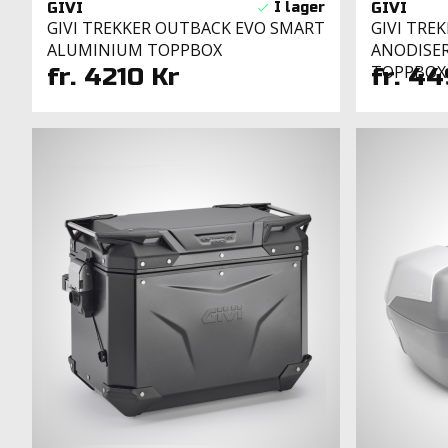
GIVI
GIVI
GIVI TREKKER OUTBACK EVO SMART
GIVI TRE
ALUMINIUM TOPPBOX
ANODISE
TOPPBOX
fr. 4210 Kr
fr. 4