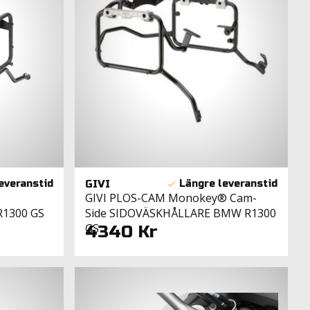
GIVI
GIVI PLOS-CAM Monokey® Cam-
Side SIDOVÄSKHÅLLARE BMW R1300
1300 GS
GS
4340 Kr