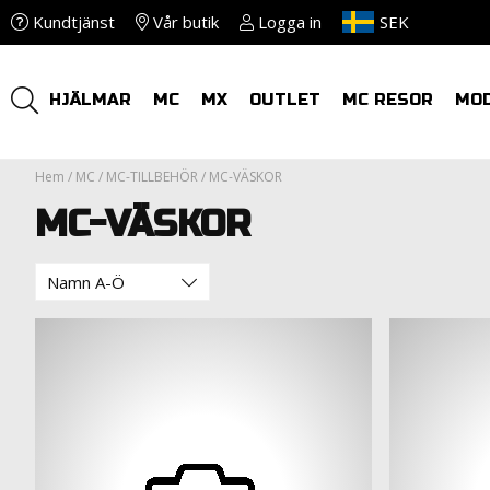
Kundtjänst
Vår butik
Logga in
SEK
HJÄLMAR
MC
MX
OUTLET
MC RESOR
MO
Hem
/
MC
/
MC-TILLBEHÖR
/
MC-VÄSKOR
MC-VÄSKOR
Namn A-Ö